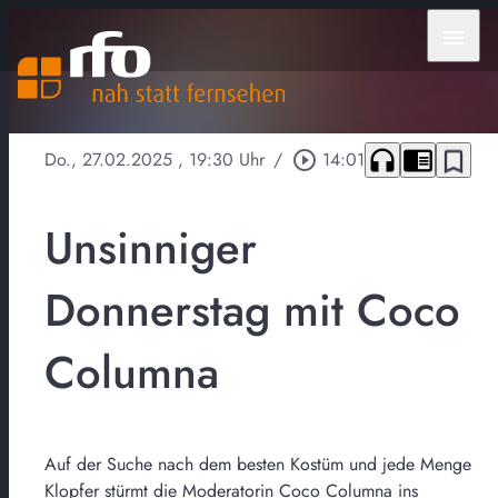
menu
headphones
chrome_reader_mode
bookmark_border
Do., 27.02.2025
, 19:30 Uhr
/
play_circle_outline
14:01
Unsinniger
Donnerstag mit Coco
Columna
Auf der Suche nach dem besten Kostüm und jede Menge
Klopfer stürmt die Moderatorin Coco Columna ins