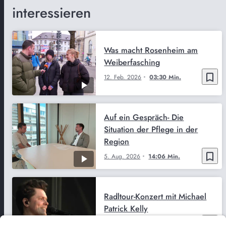
interessieren
Was macht Rosenheim am
Weiberfasching
bookmark_border
12. Feb. 2026
03:30 Min.
Auf ein Gespräch- Die
Situation der Pflege in der
Region
bookmark_border
5. Aug. 2026
14:06 Min.
Radltour-Konzert mit Michael
Patrick Kelly
bookmark_border
3. Aug. 2026
02:44 Min.