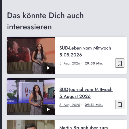
Das könnte Dich auch
interessieren
SÜD-Leben vom Mittwoch
5.08.2026
bookmark_border
5. Aug. 2026
29:50 Min.
SÜD-Journal vom Mittwoch
5.August 2026
bookmark_border
5. Aug. 2026
29:51 Min.
Martin Brunnhuber zum