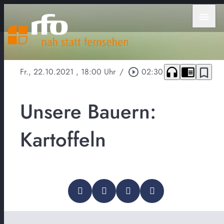
menu
headphones
chrome_reader_mode
bookmark_border
Fr., 22.10.2021
, 18:00 Uhr
/
play_circle_outline
02:30
Unsere Bauern:
Kartoffeln