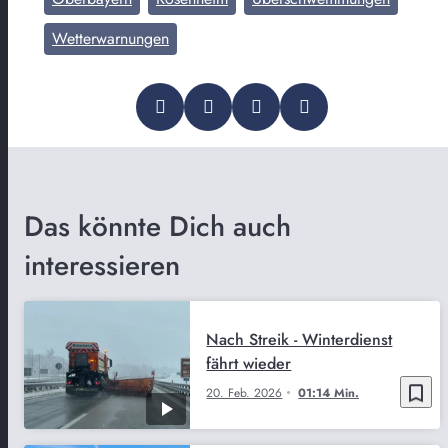
Wetterwarnungen
Das könnte Dich auch
interessieren
Nach Streik - Winterdienst
fährt wieder
bookmark_border
20. Feb. 2026
01:14 Min.