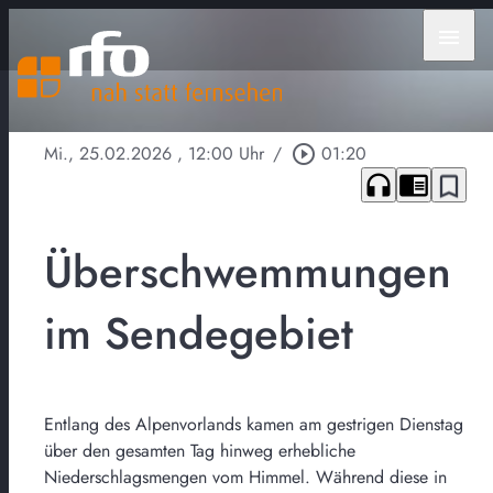
menu
Mi., 25.02.2026
, 12:00 Uhr
/
play_circle_outline
01:20
headphones
chrome_reader_mode
bookmark_border
Überschwemmungen
im Sendegebiet
Entlang des Alpenvorlands kamen am gestrigen Dienstag
über den gesamten Tag hinweg erhebliche
Niederschlagsmengen vom Himmel. Während diese in