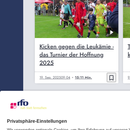
Kicken gegen die Leukämie -
das Turnier der Hoffnung
2025
bookmark_border
19. Sep. 2025
09:04
15:11 Min.
9