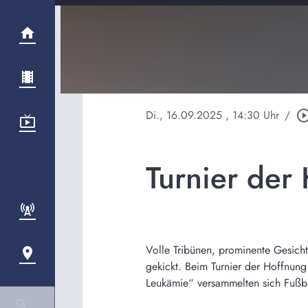
Di., 16.09.2025
, 14:30 Uhr
/
play_circle_ou
Turnier der
Volle Tribünen, prominente Gesich
gekickt. Beim Turnier der Hoffnun
Leukämie“ versammelten sich Fußba