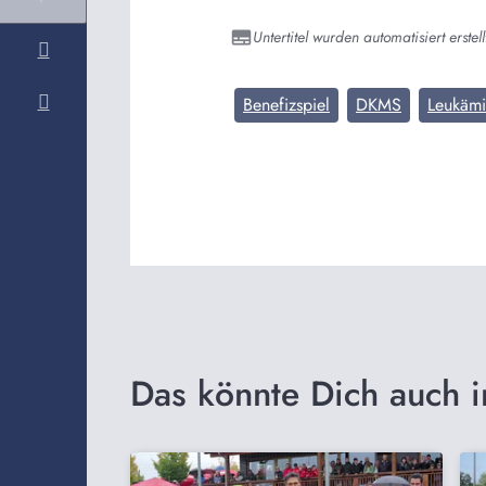
Untertitel wurden automatisiert erstell
Benefizspiel
DKMS
Leukäm
Das könnte Dich auch i