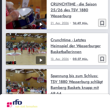
CRUNCHTIME - die Saison
25/26 des TSV 1880
Wasserburg
bookmark_border
21. Apr. 2026
16:49 Min.
Crunchtime - Letztes
Heimspiel der Wasserburger
Basketballerinnen
bookmark_border
13. Apr. 2026
05:37 Min.
Spannung bis zum Schluss:
TSV 1880 Wasserburg schlägt
Bamberg Baskets knapp mit
68:64
bookmark_border
12. Apr. 2026
01:26:24 Min.