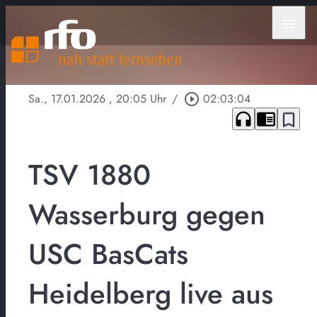
menu
Sa., 17.01.2026
, 20:05 Uhr
/
play_circle_outline
02:03:04
headphones
chrome_reader_mode
bookmark_border
TSV 1880
Wasserburg gegen
USC BasCats
Heidelberg live aus