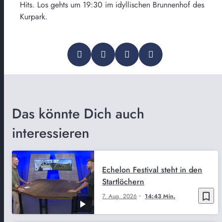
Hits. Los gehts um 19:30 im idyllischen Brunnenhof des
Kurpark.
Das könnte Dich auch
interessieren
Echelon Festival steht in den
Startlöchern
bookmark_border
7. Aug. 2026
14:43 Min.