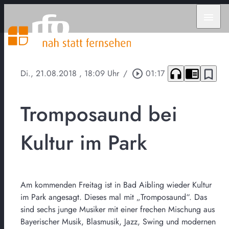
menu
headphones
chrome_reader_mode
bookmark_border
Di., 21.08.2018
, 18:09 Uhr
/
play_circle_outline
01:17
Tromposaund bei
Kultur im Park
Am kommenden Freitag ist in Bad Aibling wieder Kultur
im Park angesagt. Dieses mal mit „Tromposaund“. Das
sind sechs junge Musiker mit einer frechen Mischung aus
Bayerischer Musik, Blasmusik, Jazz, Swing und modernen