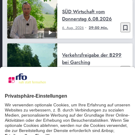
SÜD Wirtschaft vom
Donnerstag 6.08.2026
bookmark_border
6. Aug. 2026
29:50 Min.
Verkehrsfreigabe der B299
bei Garching
bookmark_border
6. Aug. 2026
02:36 Min.
Almwirtschaft - Tourismus -
Klimawandel – Michaela
Kaniber im Sommerinterview
bookmark_border
6. Aug. 2026
25:45 Min.