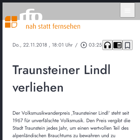
menu
headphones
chrome_reader_mode
bookmark_border
Do., 22.11.2018
, 18:01 Uhr
/
play_circle_outline
03:25
Traunsteiner Lindl
verliehen
Der Volksmusikwanderpreis ‚Traunsteiner Lindl‘ steht seit
1967 für unverfälschte Volksmusik. Den Preis vergibt die
Stadt Traunstein jedes Jahr, um einen wertvollen Teil des
alpenländischen Brauchtums zu bewahren und zu