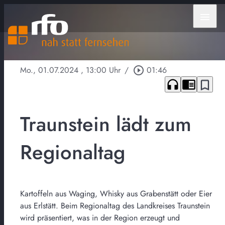
menu
Mo., 01.07.2024
, 13:00 Uhr
/
play_circle_outline
01:46
headphones
chrome_reader_mode
bookmark_border
Traunstein lädt zum
Regionaltag
Kartoffeln aus Waging, Whisky aus Grabenstätt oder Eier
aus Erlstätt. Beim Regionaltag des Landkreises Traunstein
wird präsentiert, was in der Region erzeugt und