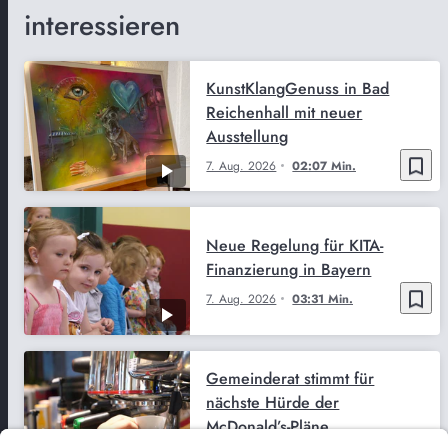
interessieren
KunstKlangGenuss in Bad
Reichenhall mit neuer
Ausstellung
bookmark_border
7. Aug. 2026
02:07 Min.
Neue Regelung für KITA-
Finanzierung in Bayern
bookmark_border
7. Aug. 2026
03:31 Min.
Gemeinderat stimmt für
nächste Hürde der
McDonald’s-Pläne