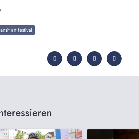
t
ransit art festival
nteressieren