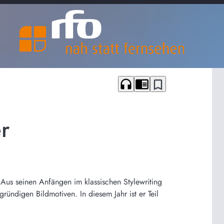
headphones
chrome_reader_mode
bookmark_border
er
e. Aus seinen Anfängen im klassischen Stylewriting
gründigen Bildmotiven. In diesem Jahr ist er Teil