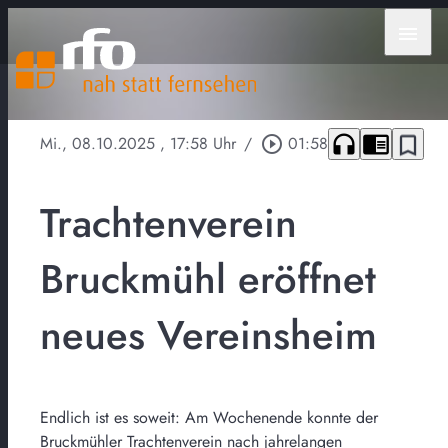
menu
headphones
chrome_reader_mode
bookmark_border
Mi., 08.10.2025
, 17:58 Uhr
/
play_circle_outline
01:58
Trachtenverein
Bruckmühl eröffnet
neues Vereinsheim
Endlich ist es soweit: Am Wochenende konnte der
Bruckmühler Trachtenverein nach jahrelangen