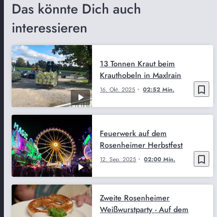
Das könnte Dich auch
interessieren
13 Tonnen Kraut beim
Krauthobeln in Maxlrain
bookmark_border
16. Okt. 2025
02:52 Min.
Feuerwerk auf dem
Rosenheimer Herbstfest
bookmark_border
12. Sep. 2025
02:00 Min.
Zweite Rosenheimer
Weißwurstparty - Auf dem