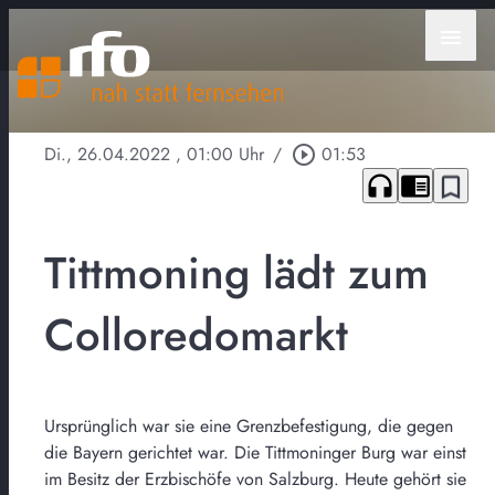
menu
Di., 26.04.2022
, 01:00 Uhr
/
play_circle_outline
01:53
headphones
chrome_reader_mode
bookmark_border
Tittmoning lädt zum
Colloredomarkt
Ursprünglich war sie eine Grenzbefestigung, die gegen
die Bayern gerichtet war. Die Tittmoninger Burg war einst
im Besitz der Erzbischöfe von Salzburg. Heute gehört sie