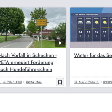
Nach Vorfall in Schechen -
Wetter für das S
PETA erneuert Forderung
nach Hundeführerschein
bookmark_border
. Juni 2026
14:00
02:57 Min.
13. Mai 2026
14:00
02:09