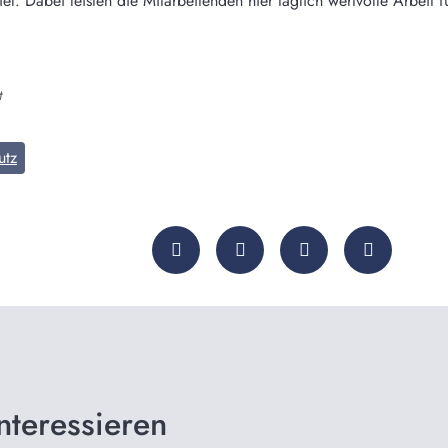
el. Dabei leisten die Mitarbeitenden hier täglich wertvolle Arbeit fü
t
utz
nteressieren