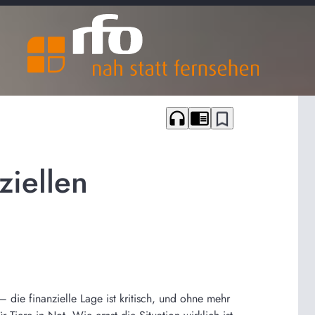
headphones
chrome_reader_mode
bookmark_border
ziellen
ie finanzielle Lage ist kritisch, und ohne mehr