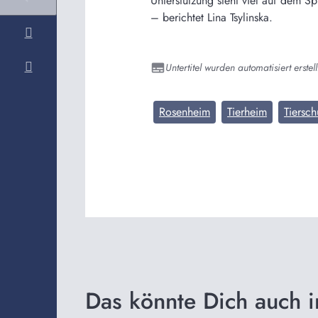
Unterstützung steht viel auf dem Spi
– berichtet Lina Tsylinska.
Untertitel wurden automatisiert erstell
Rosenheim
Tierheim
Tiersch
Das könnte Dich auch i