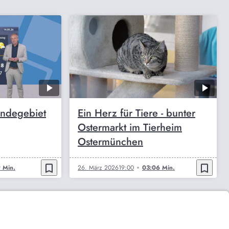
endegebiet
Ein Herz für Tiere - bunter
Ostermarkt im Tierheim
Ostermünchen
bookmark_border
bookmark_border
 Min.
26. März 2026
19:00
03:06 Min.