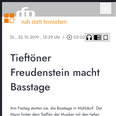
menu
headphones
chrome_reader_mode
bookmark_border
Di., 22.10.2019
, 15:29 Uhr
/
play_circle_outline
02:02
Tieftöner
Freudenstein macht
Basstage
Am Freitag starten sie, die Basstage in Mühldorf. Der
Mann hinter dem Treffen der Musiker mit den tiefen