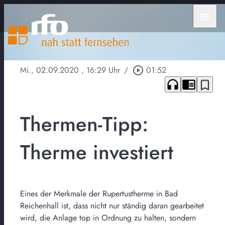
menu
Mi., 02.09.2020
, 16:29 Uhr
/
play_circle_outline
01:52
headphones
chrome_reader_mode
bookmark_border
Thermen-Tipp:
Therme investiert
Eines der Merkmale der Rupertustherme in Bad
Reichenhall ist, dass nicht nur ständig daran gearbeitet
wird, die Anlage top in Ordnung zu halten, sondern