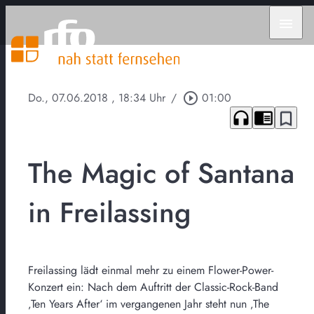
menu
Do., 07.06.2018
, 18:34 Uhr
/
play_circle_outline
01:00
headphones
chrome_reader_mode
bookmark_border
The Magic of Santana
in Freilassing
Freilassing lädt einmal mehr zu einem Flower-Power-
Konzert ein: Nach dem Auftritt der Classic-Rock-Band
‚Ten Years After‘ im vergangenen Jahr steht nun ‚The