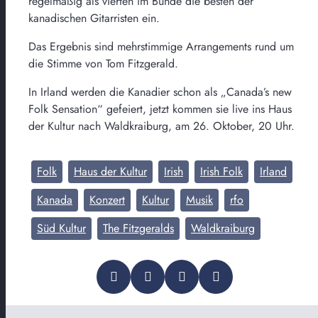
regelmäßig als vierten im Bunde die besten der
kanadischen Gitarristen ein.
Das Ergebnis sind mehrstimmige Arrangements rund um
die Stimme von Tom Fitzgerald.
In Irland werden die Kanadier schon als „Canada’s new
Folk Sensation“ gefeiert, jetzt kommen sie live ins Haus
der Kultur nach Waldkraiburg, am 26. Oktober, 20 Uhr.
Folk
Haus der Kultur
Irish
Irish Folk
Irland
Kanada
Konzert
Kultur
Musik
rfo
Süd Kultur
The Fitzgeralds
Waldkraiburg