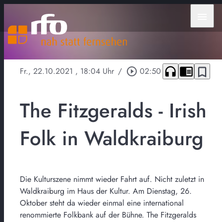
menu
headphones
chrome_reader_mode
bookmark_border
Fr., 22.10.2021
, 18:04 Uhr
/
play_circle_outline
02:50
The Fitzgeralds - Irish
Folk in Waldkraiburg
Die Kulturszene nimmt wieder Fahrt auf. Nicht zuletzt in
Waldkraiburg im Haus der Kultur. Am Dienstag, 26.
Oktober steht da wieder einmal eine international
renommierte Folkbank auf der Bühne. The Fitzgeralds