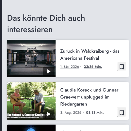
Das könnte Dich auch
interessieren
Zurück in Waldkraiburg - das
Americana Festival
bookmark_border
1. Mai 2026
23:36 Min.
Claudia Koreck und Gunnar
Graewert unplugged im
Riedergarten
bookmark_border
3. Aug. 2026
03:13 Min.