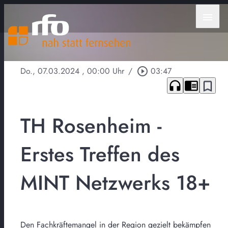
menu
Do., 07.03.2024
, 00:00 Uhr
/
play_circle_outline
03:47
headphones
chrome_reader_mode
bookmark_border
TH Rosenheim -
Erstes Treffen des
MINT Netzwerks 18+
Den Fachkräftemangel in der Region gezielt bekämpfen