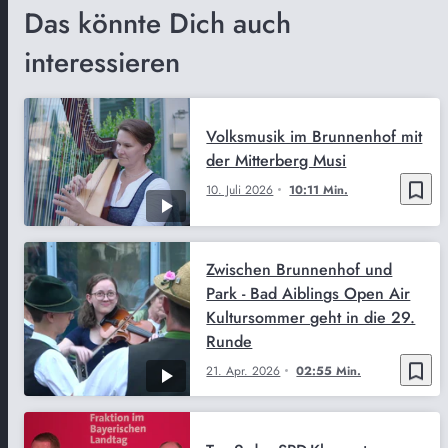
Das könnte Dich auch
interessieren
Volksmusik im Brunnenhof mit
der Mitterberg Musi
bookmark_border
10. Juli 2026
10:11 Min.
Zwischen Brunnenhof und
Park - Bad Aiblings Open Air
Kultursommer geht in die 29.
Runde
bookmark_border
21. Apr. 2026
02:55 Min.