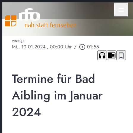
menu
Anzeige
Mi., 10.01.2024
, 00:00 Uhr
/
play_circle_outline
01:55
headphones
chrome_reader_mode
bookmark_border
Termine für Bad
Aibling im Januar
2024