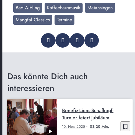
Bad Aibling
Kaffeehausmusik
Maiansingen
Mangfal Classics
Termine
Das könnte Dich auch
interessieren
Benefiz-Lions-Schafkopf-
Turnier feiert Jubiläum
bookmark_border
10. Nov. 2025
03:20 Min.