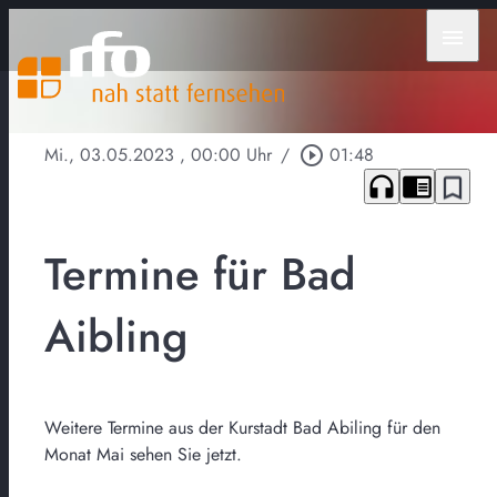
menu
Mi., 03.05.2023
, 00:00 Uhr
/
play_circle_outline
01:48
headphones
chrome_reader_mode
bookmark_border
Termine für Bad
Aibling
Weitere Termine aus der Kurstadt Bad Abiling für den
Monat Mai sehen Sie jetzt.