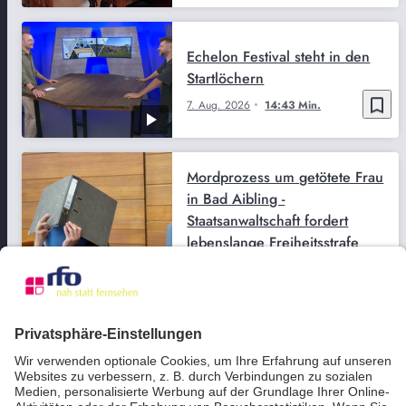
Echelon Festival steht in den
Startlöchern
bookmark_border
7. Aug. 2026
14:43 Min.
Mordprozess um getötete Frau
in Bad Aibling -
Staatsanwaltschaft fordert
lebenslange Freiheitsstrafe
bookmark_border
4. Aug. 2026
01:32 Min.
Gemeinsam Werte vermitteln
an der Berufsschule Bad
Aibling
bookmark_border
29. Juli 2026
03:33 Min.