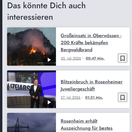
Das könnte Dich auch
interessieren
Großeinsatz in Oberwössen -
200 Kräfte bekämpfen
Bergwaldbrand
bookmark_border
30. Juli 2026
00:47 Min.
Blitzeinbruch in Rosenheimer
Juweliergeschäft
bookmark_border
27. Juli 2026
01:21 Min.
Rosenheim erhält
Auszeichnung für bestes