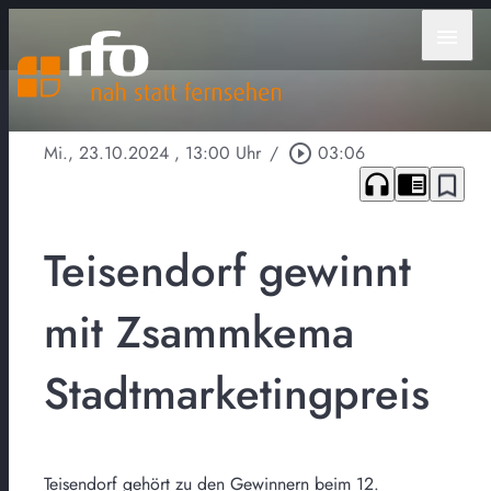
menu
Mi., 23.10.2024
, 13:00 Uhr
/
play_circle_outline
03:06
headphones
chrome_reader_mode
bookmark_border
Teisendorf gewinnt
mit Zsammkema
Stadtmarketingpreis
Teisendorf gehört zu den Gewinnern beim 12.