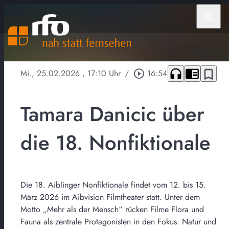
menu
headphones
chrome_reader_mode
bookmark_border
Mi., 25.02.2026
, 17:10 Uhr
/
play_circle_outline
16:54
Tamara Danicic über
die 18. Nonfiktionale
Die 18. Aiblinger Nonfiktionale findet vom 12. bis 15.
März 2026 im Aibvision Filmtheater statt. Unter dem
Motto „Mehr als der Mensch“ rücken Filme Flora und
Fauna als zentrale Protagonisten in den Fokus. Natur und