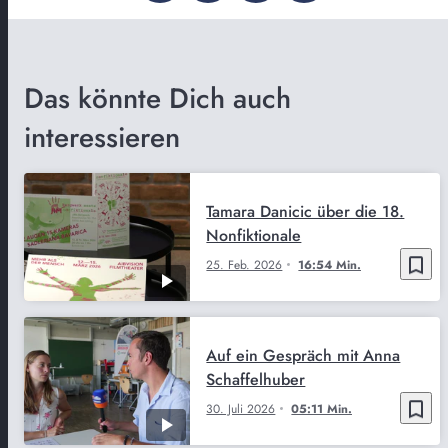
Das könnte Dich auch
interessieren
Tamara Danicic über die 18.
Nonfiktionale
bookmark_border
25. Feb. 2026
16:54 Min.
Auf ein Gespräch mit Anna
Schaffelhuber
bookmark_border
30. Juli 2026
05:11 Min.