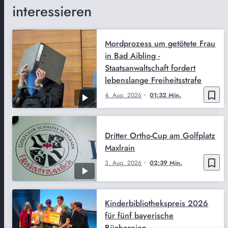
interessieren
Mordprozess um getötete Frau
in Bad Aibling -
Staatsanwaltschaft fordert
lebenslange Freiheitsstrafe
bookmark_border
4. Aug. 2026
01:32 Min.
Dritter Ortho-Cup am Golfplatz
Maxlrain
bookmark_border
3. Aug. 2026
02:39 Min.
Kinderbibliothekspreis 2026
für fünf bayerische
Büchereien