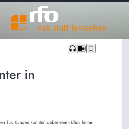
headphones
chrome_reader_mode
bookmark_border
ter in
en Tür. Kunden konnten dabei einen Blick hinter