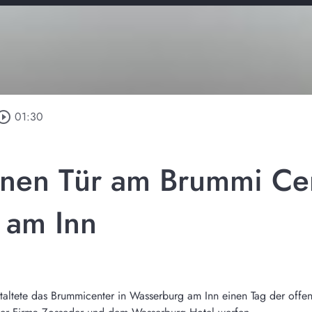
circle_outline
01:30
enen Tür am Brummi Cen
 am Inn
staltete das Brummicenter in Wasserburg am Inn einen Tag der offen