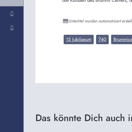
die Kulissen des Brummi Centers, 
Untertitel wurden automatisiert erstell
15 Jubilaeum
740
Brummice
Das könnte Dich auch i