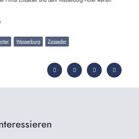
der Firma Zosseder und dem Wasserburg Hotel werfen.
t
nter
Wasserburg
Zosseder
nteressieren