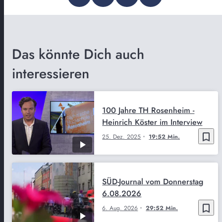
Das könnte Dich auch
interessieren
100 Jahre TH Rosenheim -
Heinrich Köster im Interview
bookmark_border
25. Dez. 2025
19:52 Min.
SÜD-Journal vom Donnerstag
6.08.2026
bookmark_border
6. Aug. 2026
29:52 Min.