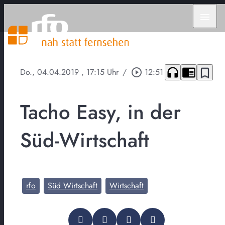
menu
headphones
chrome_reader_mode
bookmark_border
Do., 04.04.2019
, 17:15 Uhr
/
play_circle_outline
12:51
Tacho Easy, in der
Süd-Wirtschaft
rfo
Süd Wirtschaft
Wirtschaft