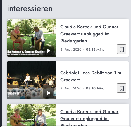
interessieren
Claudia Koreck und Gunnar
Graewert unplugged im
Riedergarten
bookmark_border
3. Aug. 2026
03:13 Min.
Cabriolet - das Debüt von Tim
Graewert
bookmark_border
3. Aug. 2026
03:10 Min.
Claudia Koreck und Gunnar
Graevert unplugged im
Riedergarten