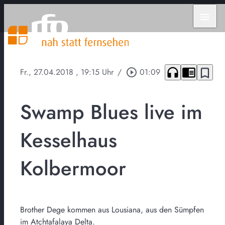
menu
headphones
chrome_reader_mode
bookmark_border
Fr., 27.04.2018
, 19:15 Uhr
/
play_circle_outline
01:09
Swamp Blues live im
Kesselhaus
Kolbermoor
Brother Dege kommen aus Lousiana, aus den Sümpfen
im Atchtafalaya Delta.