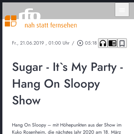
menu
headphones
chrome_reader_mode
bookmark_border
Fr., 21.06.2019
, 01:00 Uhr
/
play_circle_outline
05:18
Sugar - It`s My Party -
Hang On Sloopy
Show
Hang On Sloopy – mit Höhepunkten aus der Show im
Kuko Rosenheim, die nächstes Jahr 2020 am 18. März