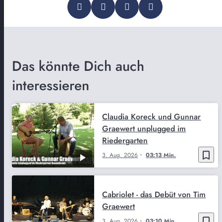
Das könnte Dich auch
interessieren
Claudia Koreck und Gunnar
Graewert unplugged im
Riedergarten
bookmark_border
3. Aug. 2026
03:13 Min.
Cabriolet - das Debüt von Tim
Graewert
bookmark_border
3. Aug. 2026
03:10 Min.