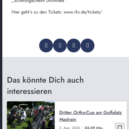
„Schwungscheim Unlimited“.
Hier geht´s zu den Tickets: www.rfo.de/tickets/
Das könnte Dich auch
interessieren
Dritter Ortho-Cup am Golfplatz
Maxlrain
bookmark_border
3. Aug. 2026
02:59 Min.