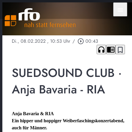
menu
Di., 08.02.2022
, 10:53 Uhr
/
play_circle_outline
00:43
headphones
chrome_reader_mode
bookmark_border
SUEDSOUND CLUB ·
Anja Bavaria - RIA
Anja Bavaria & RIA
Ein hipper und hoppiger Weiberfaschingskonzertabend,
auch für Männer.