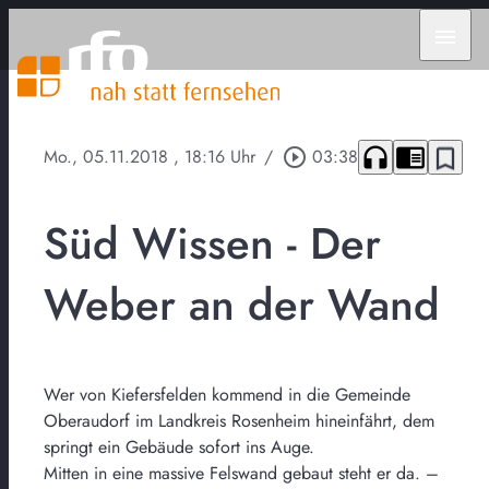
menu
headphones
chrome_reader_mode
bookmark_border
Mo., 05.11.2018
, 18:16 Uhr
/
play_circle_outline
03:38
Süd Wissen - Der
Weber an der Wand
Wer von Kiefersfelden kommend in die Gemeinde
Oberaudorf im Landkreis Rosenheim hineinfährt, dem
springt ein Gebäude sofort ins Auge.
Mitten in eine massive Felswand gebaut steht er da. –