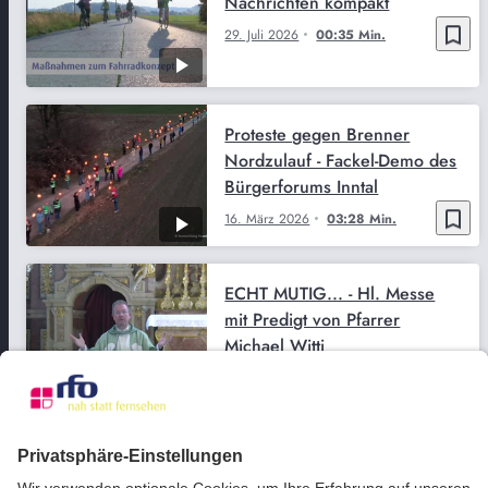
Nachrichten kompakt
bookmark_border
29. Juli 2026
00:35 Min.
Proteste gegen Brenner
Nordzulauf - Fackel-Demo des
Bürgerforums Inntal
bookmark_border
16. März 2026
03:28 Min.
ECHT MUTIG... - Hl. Messe
mit Predigt von Pfarrer
Michael Witti
bookmark_border
9. Aug. 2026
01:00:00 Min.
KIRCHE IN BAYERN - DAS
ÖKUMENISCHE