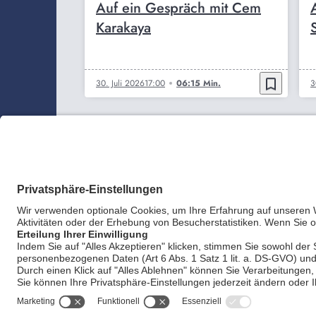
Auf ein Gespräch mit Cem
Karakaya
bookmark_border
30. Juli 2026
17:00
06:15 Min.
3
AGB
Impr