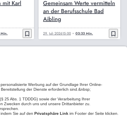
 mit Karl
Gemeinsam Werte vermitteln
an der Berufsschule Bad
Aibling
bookmark_border
bookmark_border
 Min.
29. Juli 2026
15:00
03:33 Min.
Kontakt
Privatsphäre