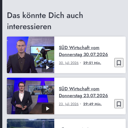
Das könnte Dich auch
interessieren
SÜD Wirtschaft vom
Donnerstag 30.07.2026
bookmark_border
30. Juli 2026
29:51 Min.
SÜD Wirtschaft vom
Donnerstag 23.07.2026
bookmark_border
23. Juli 2026
29:49 Min.