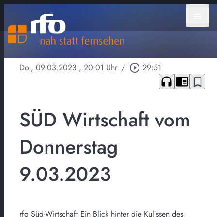
menu
Do., 09.03.2023
, 20:01 Uhr
/
play_circle_outline
29:51
headphones
chrome_reader_mode
bookmark_border
SÜD Wirtschaft vom
Donnerstag
9.03.2023
rfo Süd-Wirtschaft Ein Blick hinter die Kulissen des