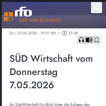
menu
Do., 07.05.2026
, 19:01 Uhr
/
play_circle_outline
29:48
headphones
chrome_reader_mode
bookmark_border
SÜD Wirtschaft vom
Donnerstag
7.05.2026
rfo Süd-Wirtschaft Ein Blick hinter die Kulissen des