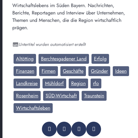
Wirtschaftslebens im Süden Bayern. Nachrichten,
Berichte, Reportagen und Interview über Unternehmen,
Themen und Menschen, die die Region wirtschaftlich
prägen.
Untertitel wurden automatisiert erstellt
Altötting
Berchtesgadener Land
Erfolg
Finanzen
Firmen
Geschäfte
Gründer
Ideen
Landkreise
Mühldorf
Region
rfo
Rosenheim
SÜD-Wirtschaft
Traunstein
Wirtschaftsleben