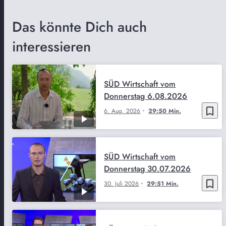
Das könnte Dich auch
interessieren
SÜD Wirtschaft vom
Donnerstag 6.08.2026
bookmark_border
6. Aug. 2026
29:50 Min.
SÜD Wirtschaft vom
Donnerstag 30.07.2026
bookmark_border
30. Juli 2026
29:51 Min.