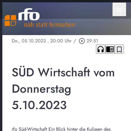
menu
Do., 05.10.2023
, 20:00 Uhr
/
play_circle_outline
29:51
headphones
chrome_reader_mode
bookmark_border
SÜD Wirtschaft vom
Donnerstag
5.10.2023
rfo Süd-Wirtschaft Ein Blick hinter die Kulissen des