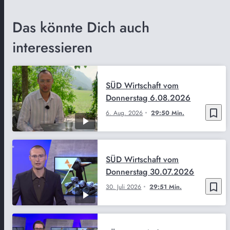
Das könnte Dich auch
interessieren
SÜD Wirtschaft vom
Donnerstag 6.08.2026
bookmark_border
6. Aug. 2026
29:50 Min.
SÜD Wirtschaft vom
Donnerstag 30.07.2026
bookmark_border
30. Juli 2026
29:51 Min.