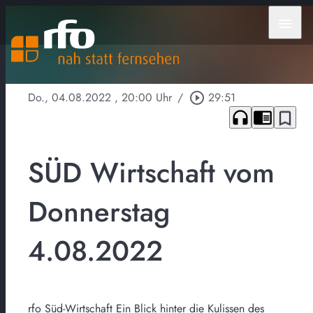
menu
Do., 04.08.2022
, 20:00 Uhr
/
play_circle_outline
29:51
headphones
chrome_reader_mode
bookmark_border
SÜD Wirtschaft vom
Donnerstag
4.08.2022
rfo Süd-Wirtschaft Ein Blick hinter die Kulissen des