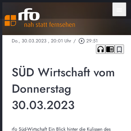
menu
Do., 30.03.2023
, 20:01 Uhr
/
play_circle_outline
29:51
headphones
chrome_reader_mode
bookmark_border
SÜD Wirtschaft vom
Donnerstag
30.03.2023
rfo Süd-Wirtschaft Ein Blick hinter die Kulissen des