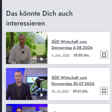
Das könnte Dich auch
interessieren
SÜD Wirtschaft vom
Donnerstag 6.08.2026
bookmark_border
6. Aug. 2026
29:50 Min.
SÜD Wirtschaft vom
Donnerstag 30.07.2026
bookmark_border
30. Juli 2026
29:51 Min.