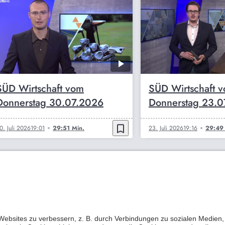
SÜD Wirtschaft vom
SÜD Wirtschaft 
Donnerstag 30.07.2026
Donnerstag 23.
bookmark_border
0. Juli 2026
19:01
29:51 Min.
23. Juli 2026
19:16
29:49 