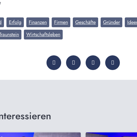
t
d
Erfolg
Finanzen
Firmen
Geschäfte
Gründer
Idee
Traunstein
Wirtschaftsleben
nteressieren