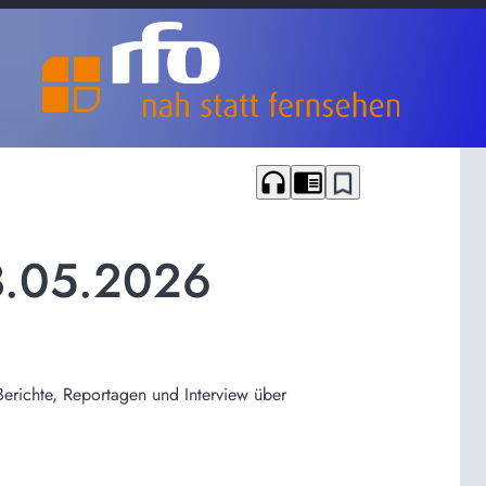
headphones
chrome_reader_mode
bookmark_border
8.05.2026
Berichte, Reportagen und Interview über