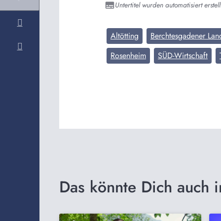
Untertitel wurden automatisiert erstell
Altötting
Berchtesgadener Lan
Rosenheim
SÜD-Wirtschaft
Das könnte Dich auch i