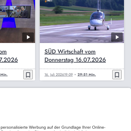
vom
SÜD Wirtschaft vom
07.2026
Donnerstag 16.07.2026
bookmark_border
bookmark_border
Min.
16. Juli 2026
19:09
29:51 Min.