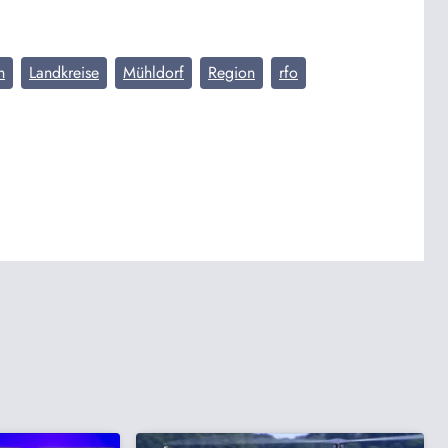
n
Landkreise
Mühldorf
Region
rfo