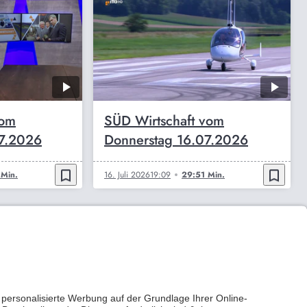
vom
SÜD Wirtschaft vom
07.2026
Donnerstag 16.07.2026
bookmark_border
bookmark_border
Min.
16. Juli 2026
19:09
29:51 Min.