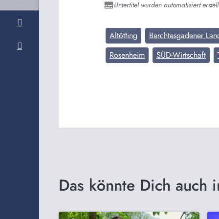
Untertitel wurden automatisiert erstell
Altötting
Berchtesgadener Lan
Rosenheim
SÜD-Wirtschaft
Das könnte Dich auch i