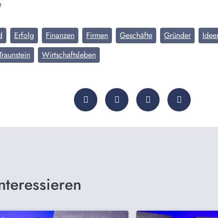
t
d
Erfolg
Finanzen
Firmen
Geschäfte
Gründer
Idee
Traunstein
Wirtschaftsleben
nteressieren