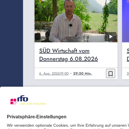
SÜD Wirtschaft vom
Donnerstag 6.08.2026
bookmark_border
6. Aug. 2026
19:00
29:50 Min.
3