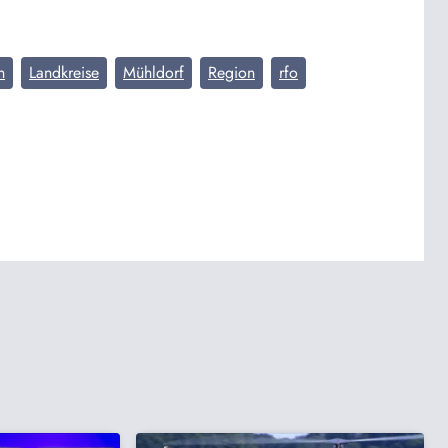
n
Landkreise
Mühldorf
Region
rfo