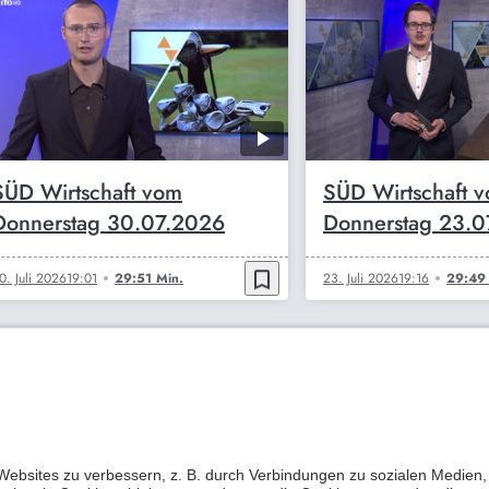
SÜD Wirtschaft vom
SÜD Wirtschaft 
Donnerstag 30.07.2026
Donnerstag 23.
bookmark_border
0. Juli 2026
19:01
29:51 Min.
23. Juli 2026
19:16
29:49 