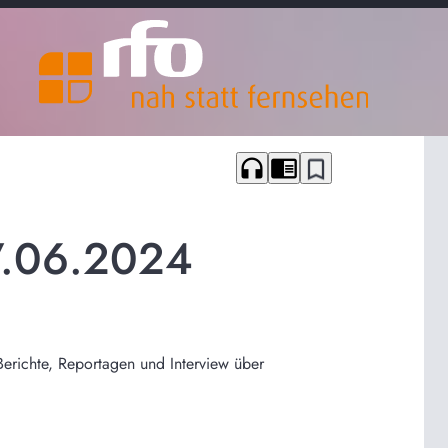
headphones
chrome_reader_mode
bookmark_border
7.06.2024
Berichte, Reportagen und Interview über