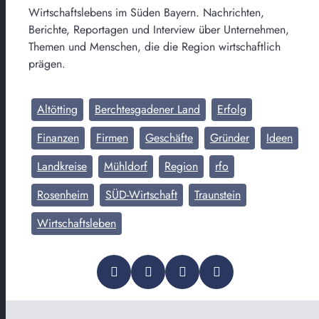
Wirtschaftslebens im Süden Bayern. Nachrichten,
Berichte, Reportagen und Interview über Unternehmen,
Themen und Menschen, die die Region wirtschaftlich
prägen.
Altötting
Berchtesgadener Land
Erfolg
Finanzen
Firmen
Geschäfte
Gründer
Ideen
Landkreise
Mühldorf
Region
rfo
Rosenheim
SÜD-Wirtschaft
Traunstein
Wirtschaftsleben