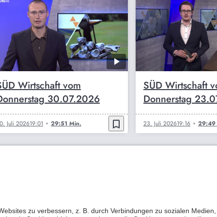
SÜD Wirtschaft vom
SÜD Wirtschaft 
Donnerstag 30.07.2026
Donnerstag 23.
bookmark_border
0. Juli 2026
19:01
29:51 Min.
23. Juli 2026
19:16
29:49 