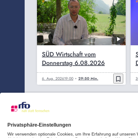
SÜD Wirtschaft vom
Donnerstag 6.08.2026
bookmark_border
6. Aug. 2026
19:00
29:50 Min.
3