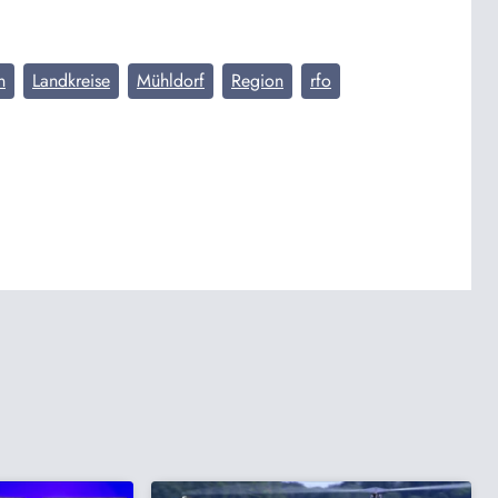
n
Landkreise
Mühldorf
Region
rfo