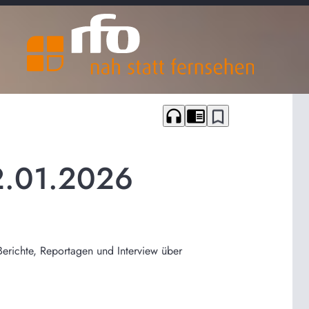
headphones
chrome_reader_mode
bookmark_border
2.01.2026
Berichte, Reportagen und Interview über