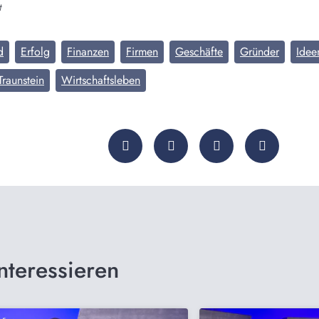
t
d
Erfolg
Finanzen
Firmen
Geschäfte
Gründer
Idee
Traunstein
Wirtschaftsleben
nteressieren