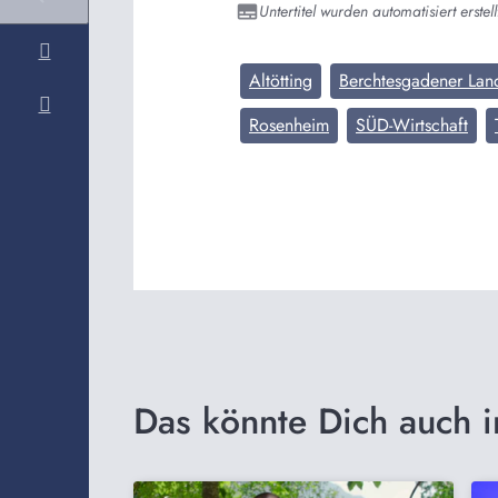
Untertitel wurden automatisiert erstell
Altötting
Berchtesgadener Lan
Rosenheim
SÜD-Wirtschaft
Das könnte Dich auch i