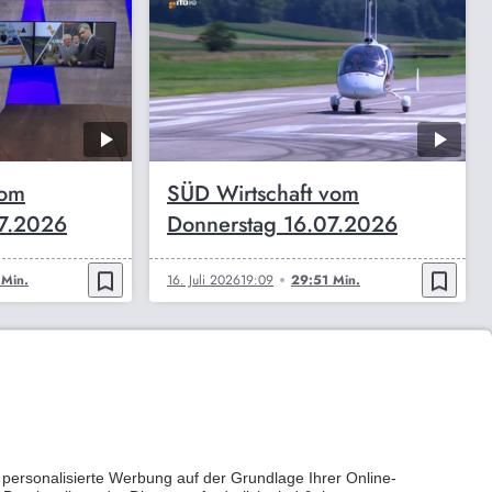
vom
SÜD Wirtschaft vom
07.2026
Donnerstag 16.07.2026
bookmark_border
bookmark_border
Min.
16. Juli 2026
19:09
29:51 Min.