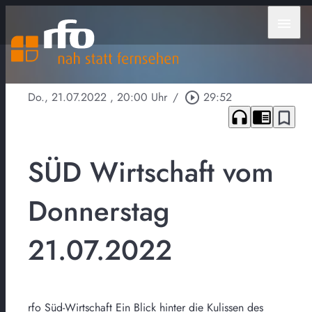
menu
Do., 21.07.2022
, 20:00 Uhr
/
play_circle_outline
29:52
headphones
chrome_reader_mode
bookmark_border
SÜD Wirtschaft vom
Donnerstag
21.07.2022
rfo Süd-Wirtschaft Ein Blick hinter die Kulissen des