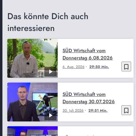
Das könnte Dich auch
interessieren
SÜD Wirtschaft vom
Donnerstag 6.08.2026
bookmark_border
6. Aug. 2026
29:50 Min.
SÜD Wirtschaft vom
Donnerstag 30.07.2026
bookmark_border
30. Juli 2026
29:51 Min.