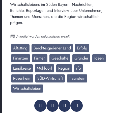
Wirtschaftslebens im Süden Bayern. Nachrichten,
Berichte, Reportagen und Interview über Unternehmen,
Themen und Menschen, die die Region wirtschaftlich
prägen.
Untertitel wurden automatisiert erstellt
Altötting
Berchtesgadener Land
Erfolg
Finanzen
Firmen
Geschäfte
Gründer
Ideen
Landkreise
Mühldorf
Region
rfo
Rosenheim
SÜD-Wirtschaft
Traunstein
Wirtschaftsleben