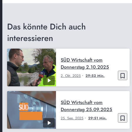
Das könnte Dich auch
interessieren
SÜD Wirtschaft vom
Donnerstag 2.10.2025
bookmark_border
2. Okt. 2025
29:52 Min.
SÜD Wirtschaft vom
Donnerstag 25.09.2025
bookmark_border
25. Sep. 2025
29:51 Min.