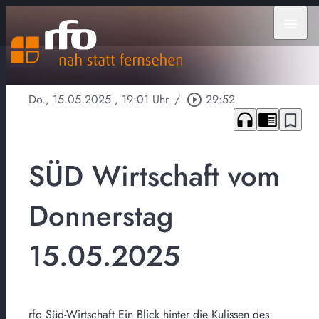
menu
Do., 15.05.2025
, 19:01 Uhr
/
play_circle_outline
29:52
headphones
chrome_reader_mode
bookmark_border
SÜD Wirtschaft vom
Donnerstag
15.05.2025
rfo Süd-Wirtschaft Ein Blick hinter die Kulissen des