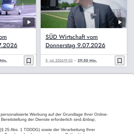
vom
SÜD Wirtschaft vom
7.2026
Donnerstag 9.07.2026
bookmark_border
bookmark_border
Min.
9. Juli 2026
19:03
29:50 Min.