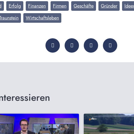
d
Erfolg
Finanzen
Firmen
Geschäfte
Gründer
Idee
Traunstein
Wirtschaftsleben
nteressieren