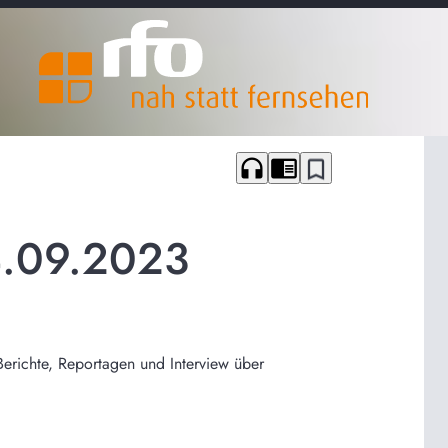
headphones
chrome_reader_mode
bookmark_border
4.09.2023
Berichte, Reportagen und Interview über