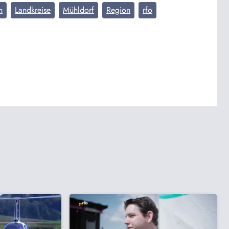
n
Landkreise
Mühldorf
Region
rfo