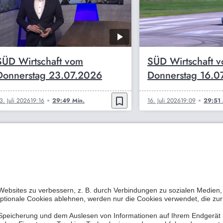
SÜD Wirtschaft vom
SÜD Wirtschaft 
Donnerstag 23.07.2026
Donnerstag 16.0
bookmark_border
3. Juli 2026
19:16
29:49 Min.
16. Juli 2026
19:09
29:51 