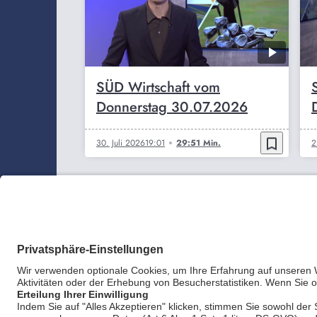
SÜD Wirtschaft vom
Donnerstag 30.07.2026
bookmark_border
30. Juli 2026
19:01
29:51 Min.
2