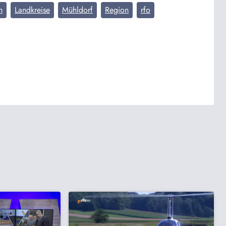
n
Landkreise
Mühldorf
Region
rfo