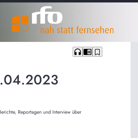
headphones
chrome_reader_mode
bookmark_border
3.04.2023
Berichte, Reportagen und Interview über