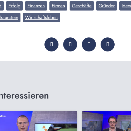
d
Erfolg
Finanzen
Firmen
Geschäfte
Gründer
Idee
Traunstein
Wirtschaftsleben
nteressieren