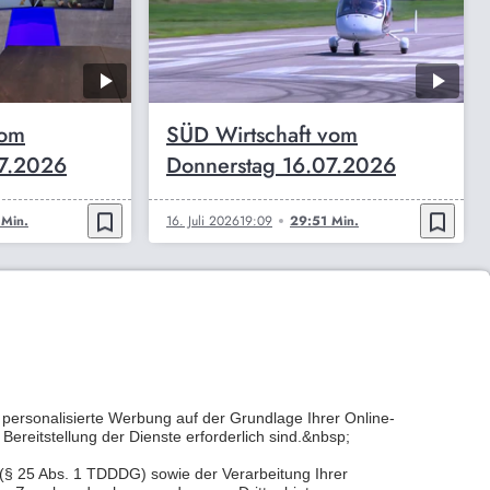
vom
SÜD Wirtschaft vom
07.2026
Donnerstag 16.07.2026
bookmark_border
bookmark_border
Min.
16. Juli 2026
19:09
29:51 Min.