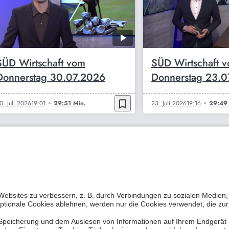
SÜD Wirtschaft vom
SÜD Wirtschaft 
Donnerstag 30.07.2026
Donnerstag 23.
bookmark_border
0. Juli 2026
19:01
29:51 Min.
23. Juli 2026
19:16
29:49 