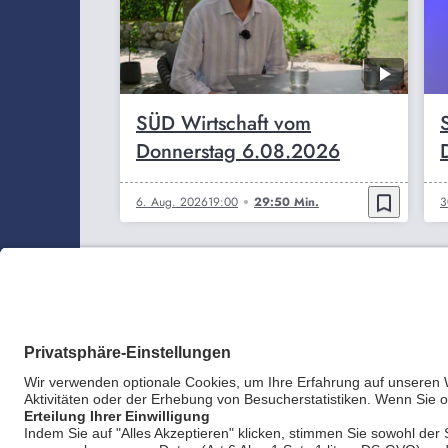
SÜD Wirtschaft vom
Donnerstag 6.08.2026
bookmark_border
6. Aug. 2026
19:00
29:50 Min.
3