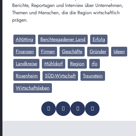
Berichte, Reportagen und Interview über Unternehmen,
Themen und Menschen, die die Region wirtschaftlich
prägen.
Altötting
Berchtesgadener Land
Erfolg
Finanzen
Firmen
Geschäfte
Gründer
Ideen
Landkreise
Mühldorf
Region
rfo
Rosenheim
SÜD-Wirtschaft
Traunstein
Wirtschaftsleben