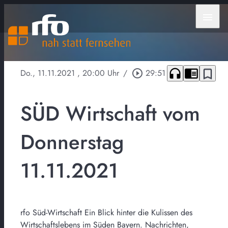
menu
headphones
chrome_reader_mode
bookmark_border
Do., 11.11.2021
, 20:00 Uhr
/
play_circle_outline
29:51
SÜD Wirtschaft vom
Donnerstag
11.11.2021
rfo Süd-Wirtschaft Ein Blick hinter die Kulissen des
Wirtschaftslebens im Süden Bayern. Nachrichten,