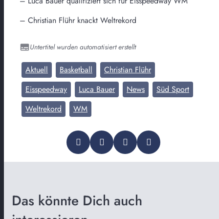
– Luca Bauer qualifiziert sich für Eisspeedway WM
– Christian Flühr knackt Weltrekord
Untertitel wurden automatisiert erstellt
Aktuell
Basketball
Christian Flühr
Eisspeedway
Luca Bauer
News
Süd Sport
Weltrekord
WM
Das könnte Dich auch