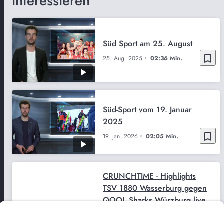
interessieren
Süd Sport am 25. August
bookmark_border
25. Aug. 2025
02:36 Min.
Süd-Sport vom 19. Januar
2025
bookmark_border
19. Jan. 2026
02:05 Min.
CRUNCHTIME - Highlights
TSV 1880 Wasserburg gegen
QOOL Sharks Würzburg live
bookmark_border
22. Dez. 2025
12:20 Min.