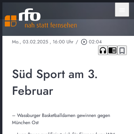
menu
Mo., 03.02.2025
, 16:00 Uhr
/
play_circle_outline
02:04
headphones
chrome_reader_mode
bookmark_border
Süd Sport am 3.
Februar
– Wassburger Basketballdamen gewinnen gegen
München Ost