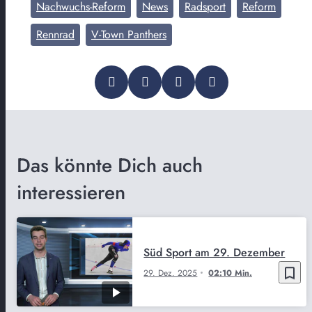
Nachwuchs-Reform
News
Radsport
Reform
Rennrad
V-Town Panthers
Das könnte Dich auch
interessieren
Süd Sport am 29. Dezember
bookmark_border
29. Dez. 2025
02:10 Min.