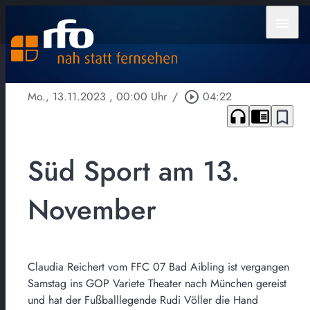
menu
Mo., 13.11.2023
, 00:00 Uhr
/
play_circle_outline
04:22
headphones
chrome_reader_mode
bookmark_border
Süd Sport am 13.
November
Claudia Reichert vom FFC 07 Bad Aibling ist vergangen
Samstag ins GOP Variete Theater nach München gereist
und hat der Fußballlegende Rudi Völler die Hand