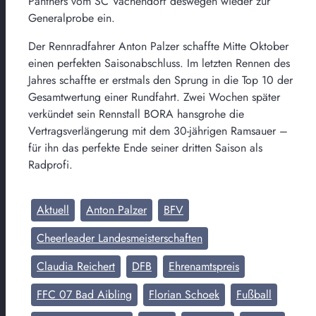
Panthers vom SC Vachendorf deswegen wieder zur
Generalprobe ein.
Der Rennradfahrer Anton Palzer schaffte Mitte Oktober
einen perfekten Saisonabschluss. Im letzten Rennen des
Jahres schaffte er erstmals den Sprung in die Top 10 der
Gesamtwertung einer Rundfahrt. Zwei Wochen später
verkündet sein Rennstall BORA hansgrohe die
Vertragsverlängerung mit dem 30-jährigen Ramsauer –
für ihn das perfekte Ende seiner dritten Saison als
Radprofi.
Aktuell
Anton Palzer
BFV
Cheerleader Landesmeisterschaften
Claudia Reichert
DFB
Ehrenamtspreis
FFC 07 Bad Aibling
Florian Schoek
Fußball