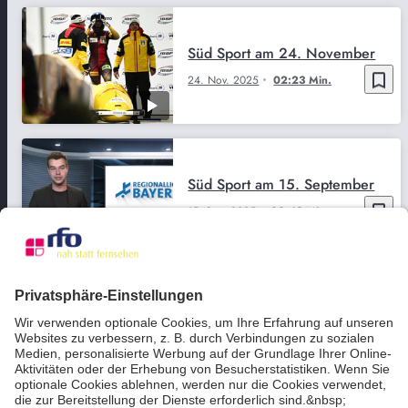
Süd Sport am 24. November
bookmark_border
24. Nov. 2025
02:23 Min.
Süd Sport am 15. September
bookmark_border
15. Sep. 2025
02:43 Min.
Süd Sport am 17. November
bookmark_border
17. Nov. 2025
02:33 Min.