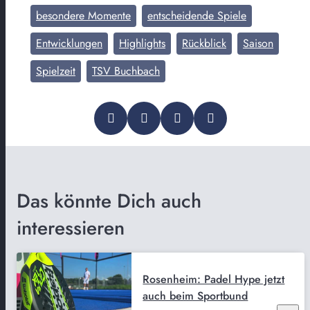
besondere Momente
entscheidende Spiele
Entwicklungen
Highlights
Rückblick
Saison
Spielzeit
TSV Buchbach
Das könnte Dich auch
interessieren
Rosenheim: Padel Hype jetzt
auch beim Sportbund