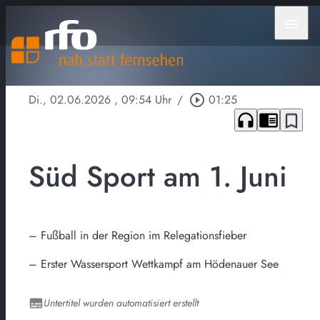
menu
Di., 02.06.2026
, 09:54 Uhr
/
play_circle_outline
01:25
headphones
chrome_reader_mode
bookmark_border
Süd Sport am 1. Juni
– Fußball in der Region im Relegationsfieber
– Erster Wassersport Wettkampf am Hödenauer See
Untertitel wurden automatisiert erstellt