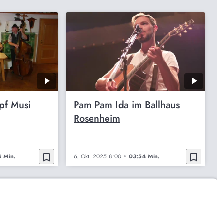
pf Musi
Pam Pam Ida im Ballhaus
Rosenheim
bookmark_border
bookmark_border
 Min.
6. Okt. 2025
18:00
03:54 Min.