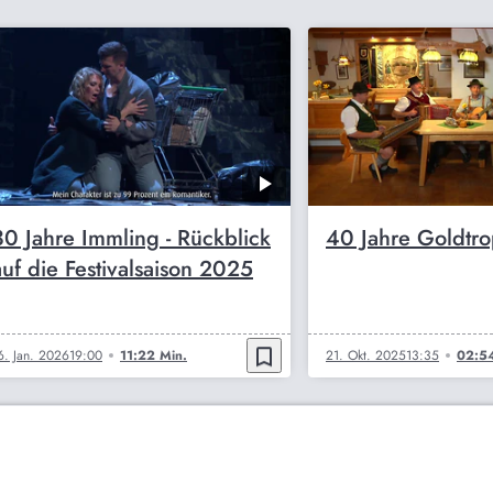
30 Jahre Immling - Rückblick
40 Jahre Goldtro
auf die Festivalsaison 2025
bookmark_border
6. Jan. 2026
19:00
11:22 Min.
21. Okt. 2025
13:35
02:54