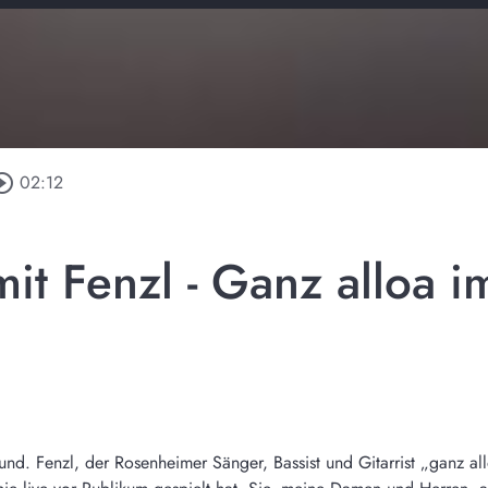
rcle_outline
02:12
it Fenzl - Ganz alloa i
Sound. Fenzl, der Rosenheimer Sänger, Bassist und Gitarrist „ganz 