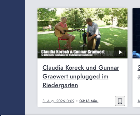
Claudia Koreck und Gunnar
Graewert unplugged im
Riedergarten
bookmark_border
3. Aug. 2026
10:09
03:13 Min.
1