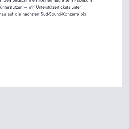
an den Bildschirmen können heute sein Publikum
terstützen – mit Unterstützertickets unter
chau auf die nächsten Süd-Sound-Konzerte bis