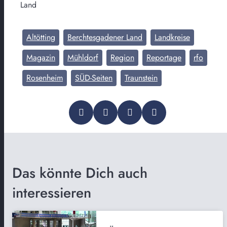
Land
Altötting
Berchtesgadener Land
Landkreise
Magazin
Mühldorf
Region
Reportage
rfo
Rosenheim
SÜD-Seiten
Traunstein
Das könnte Dich auch
interessieren