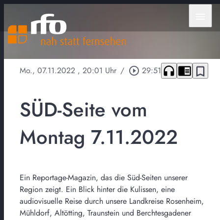
menu
headphones
chrome_reader_mode
bookmark_border
Mo., 07.11.2022
, 20:01 Uhr
/
play_circle_outline
29:51
SÜD-Seite vom
Montag 7.11.2022
Ein Reportage-Magazin, das die Süd-Seiten unserer
Region zeigt. Ein Blick hinter die Kulissen, eine
audiovisuelle Reise durch unsere Landkreise Rosenheim,
Mühldorf, Altötting, Traunstein und Berchtesgadener