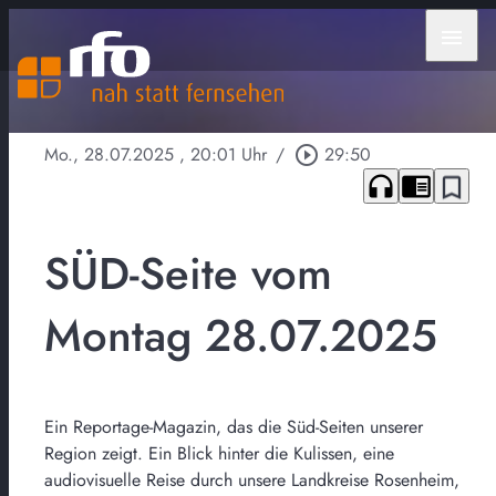
menu
Mo., 28.07.2025
, 20:01 Uhr
/
play_circle_outline
29:50
headphones
chrome_reader_mode
bookmark_border
SÜD-Seite vom
Montag 28.07.2025
Ein Reportage-Magazin, das die Süd-Seiten unserer
Region zeigt. Ein Blick hinter die Kulissen, eine
audiovisuelle Reise durch unsere Landkreise Rosenheim,