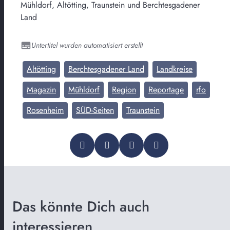
Mühldorf, Altötting, Traunstein und Berchtesgadener
Land
Untertitel wurden automatisiert erstellt
Altötting
Berchtesgadener Land
Landkreise
Magazin
Mühldorf
Region
Reportage
rfo
Rosenheim
SÜD-Seiten
Traunstein
Das könnte Dich auch
interessieren