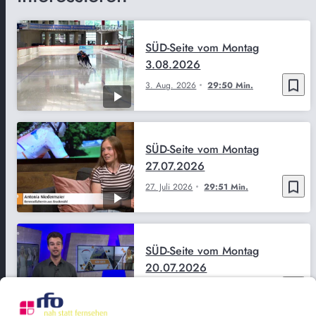
SÜD-Seite vom Montag
3.08.2026
bookmark_border
3. Aug. 2026
29:50 Min.
SÜD-Seite vom Montag
27.07.2026
bookmark_border
27. Juli 2026
29:51 Min.
SÜD-Seite vom Montag
20.07.2026
bookmark_border
20. Juli 2026
29:52 Min.