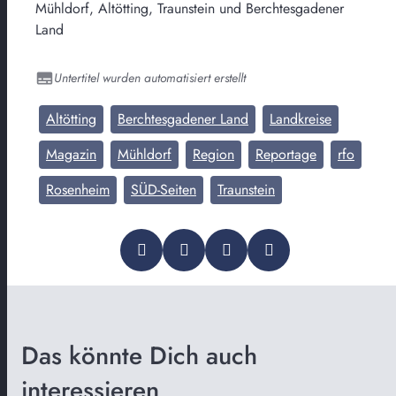
Mühldorf, Altötting, Traunstein und Berchtesgadener
Land
Untertitel wurden automatisiert erstellt
Altötting
Berchtesgadener Land
Landkreise
Magazin
Mühldorf
Region
Reportage
rfo
Rosenheim
SÜD-Seiten
Traunstein
Das könnte Dich auch
interessieren